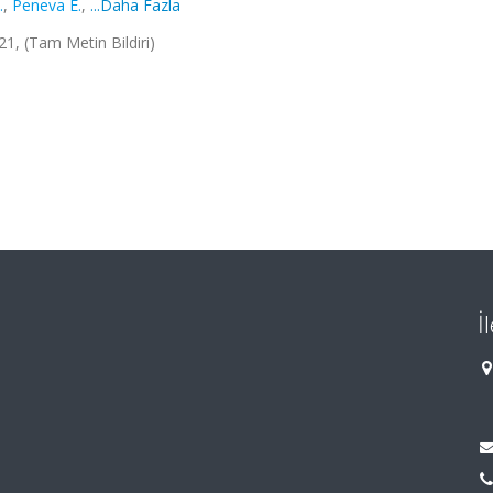
.
,
Peneva E.
,
...Daha Fazla
1, (Tam Metin Bildiri)
İ