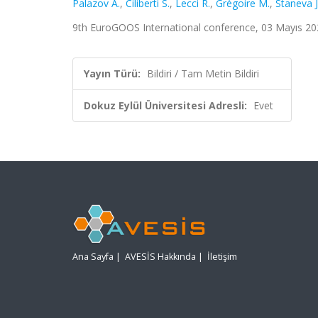
Palazov A.
,
Ciliberti S.
,
Lecci R.
,
Grégoire M.
,
Staneva J
9th EuroGOOS International conference, 03 Mayıs 202
Yayın Türü:
Bildiri / Tam Metin Bildiri
Dokuz Eylül Üniversitesi Adresli:
Evet
Ana Sayfa
|
AVESİS Hakkında
|
İletişim