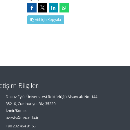
Atıf İçin Kopyala
letişim Bilgileri
Dokuz Eylül Üniversitesi Rektörlüğü Alsancak, No: 144
35210, Cumhuriyet Blv, 35220
İzmir/Konak
avesis@deu.edu.tr
+90 232 464 81 65