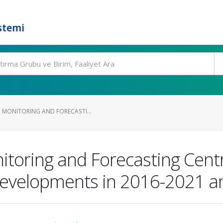
stemi
 MONITORING AND FORECASTI...
oring and Forecasting Centr
 developments in 2016-2021 a