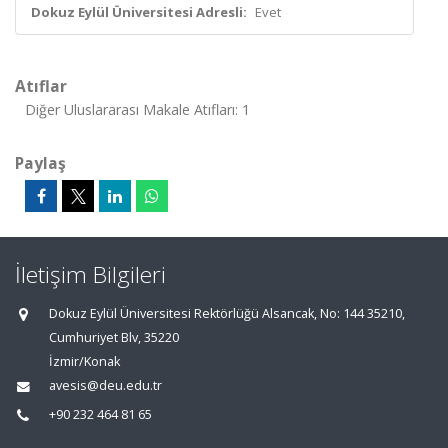
Dokuz Eylül Üniversitesi Adresli:
Evet
Atıflar
Diğer Uluslararası Makale Atıfları: 1
Paylaş
İletişim Bilgileri
Dokuz Eylül Üniversitesi Rektörlüğü Alsancak, No: 144 35210,
Cumhuriyet Blv, 35220
İzmir/Konak
avesis@deu.edu.tr
+90 232 464 81 65