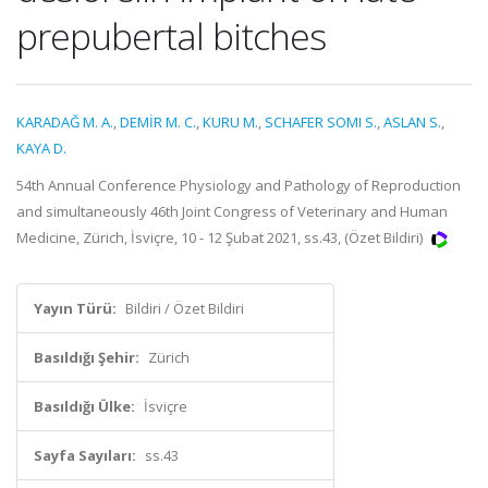
prepubertal bitches
KARADAĞ M. A.
,
DEMİR M. C.
,
KURU M.
,
SCHAFER SOMI S.
,
ASLAN S.
,
KAYA D.
54th Annual Conference Physiology and Pathology of Reproduction
and simultaneously 46th Joint Congress of Veterinary and Human
Medicine, Zürich, İsviçre, 10 - 12 Şubat 2021, ss.43, (Özet Bildiri)
Yayın Türü:
Bildiri / Özet Bildiri
Basıldığı Şehir:
Zürich
Basıldığı Ülke:
İsviçre
Sayfa Sayıları:
ss.43