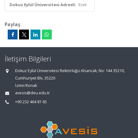
Dokuz Eylül Üniversitesi Adresli:
Evet
Paylaş
İletişim Bilgileri
Dokuz Eylül Üniversitesi Rektörlüğü Alsancak, No: 144 35210,
Cumhuriyet Blv, 35220
İzmir/Konak
avesis@deu.edu.tr
+90 232 464 81 65