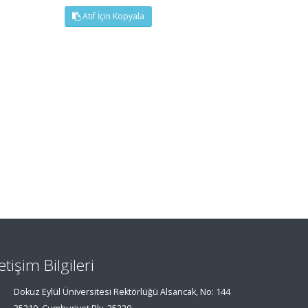
Atıf İçin Kopyala
letişim Bilgileri
Dokuz Eylül Üniversitesi Rektörlüğü Alsancak, No: 144