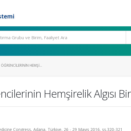
stemi
F ÖĞRENCILERININ HEMŞI...
ncilerinin Hemşirelik Algısı Bi
dicine Congress, Adana, Türkiye, 26 - 29 Mayıs 2016, ss.320-321