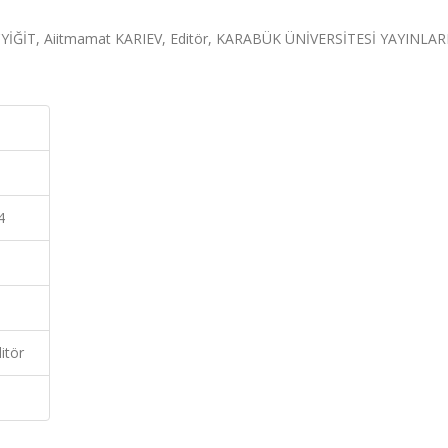
ÇYİĞİT, Aiitmamat KARIEV, Editör, KARABÜK ÜNİVERSİTESİ YAYINLARI
4
itör