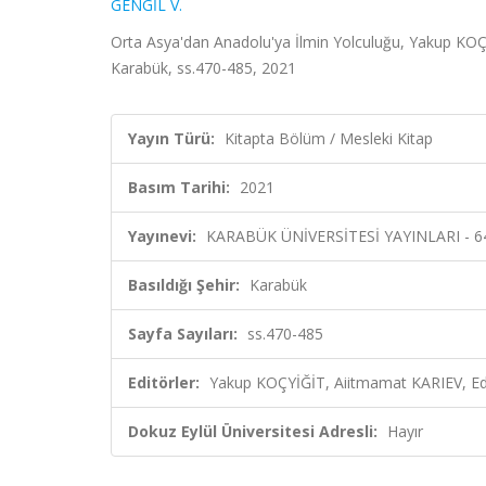
GENGİL V.
Orta Asya'dan Anadolu'ya İlmin Yolculuğu, Yakup KO
Karabük, ss.470-485, 2021
Yayın Türü:
Kitapta Bölüm / Mesleki Kitap
Basım Tarihi:
2021
Yayınevi:
KARABÜK ÜNİVERSİTESİ YAYINLARI - 6
Basıldığı Şehir:
Karabük
Sayfa Sayıları:
ss.470-485
Editörler:
Yakup KOÇYİĞİT, Aiitmamat KARIEV, Ed
Dokuz Eylül Üniversitesi Adresli:
Hayır