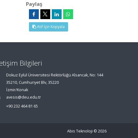
Paylaş
Atıf İçin Kopyala
letişim Bilgileri
Dokuz Eylül Üniversitesi Rektörlüğü Alsancak, No: 144
35210, Cumhuriyet Blv, 35220
İzmir/Konak
avesis@deu.edu.tr
+90 232 464 81 65
Abis Teknoloji
© 2026