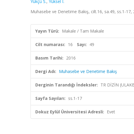
Yükçü S.
,
Yüksel İ.
Muhasebe ve Denetime Bakış, cilt.16, sa.49, ss.1-17,
Yayın Türü:
Makale / Tam Makale
Cilt numarası:
16
Sayı:
49
Basım Tarihi:
2016
Dergi Adı:
Muhasebe ve Denetime Bakış
Derginin Tarandığı İndeksler:
TR DİZİN (ULAK
Sayfa Sayıları:
ss.1-17
Dokuz Eylül Üniversitesi Adresli:
Evet