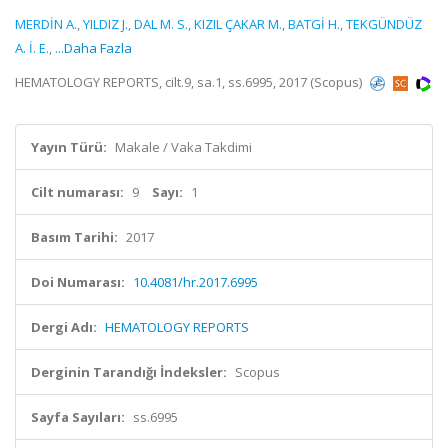
MERDİN A.
,
YILDIZ J.
,
DAL M. S.
,
KIZIL ÇAKAR M.
,
BATGİ H.
,
TEKGÜNDÜZ
A. İ. E.
,
...Daha Fazla
HEMATOLOGY REPORTS, cilt.9, sa.1, ss.6995, 2017 (Scopus)
Yayın Türü:
Makale / Vaka Takdimi
Cilt numarası:
9
Sayı:
1
Basım Tarihi:
2017
Doi Numarası:
10.4081/hr.2017.6995
Dergi Adı:
HEMATOLOGY REPORTS
Derginin Tarandığı İndeksler:
Scopus
Sayfa Sayıları:
ss.6995