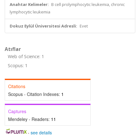
Anahtar Kelimeler:
B cell prolymphocytic leukemia, chronic
lymphocytic leukemia
Dokuz Eylül Üniversitesi Adresli:
Evet
Atıflar
Web of Science: 1
Scopus: 1
Citations
Scopus - Citation Indexes:
1
Captures
Mendeley - Readers:
11
-
see details