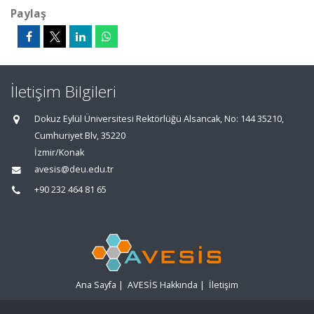
Paylaş
İletişim Bilgileri
Dokuz Eylül Üniversitesi Rektörlüğü Alsancak, No: 144 35210,
Cumhuriyet Blv, 35220
İzmir/Konak
avesis@deu.edu.tr
+90 232 464 81 65
Ana Sayfa
|
AVESİS Hakkında
|
İletişim