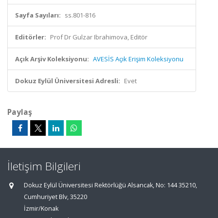
Sayfa Sayıları:
ss.801-816
Editörler:
Prof Dr Gulzar Ibrahimova, Editör
Açık Arşiv Koleksiyonu:
AVESİS Açık Erişim Koleksiyonu
Dokuz Eylül Üniversitesi Adresli:
Evet
Paylaş
İletişim Bilgileri
Dokuz Eylül Üniversitesi Rektörlüğü Alsancak, No: 144 35210,
Cumhuriyet Blv, 35220
İzmir/Konak