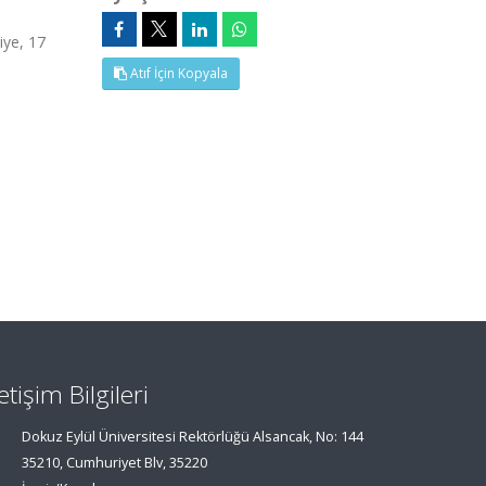
ye, 17
Atıf İçin Kopyala
letişim Bilgileri
Dokuz Eylül Üniversitesi Rektörlüğü Alsancak, No: 144
35210, Cumhuriyet Blv, 35220