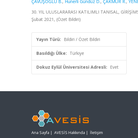
ÇAVUŞOĞLU B.
,
Hunerli Gündüz D.
,
ÇAKMUR R.
,
YENE
30. YIL ULUSLARARASI KATILIMLI TANISAL, GİRİŞ
Şubat 2021, (Özet Bildiri)
Yayın Türü:
Bildiri / Özet Bildiri
Basıldığı Ülke:
Türkiye
Dokuz Eylül Üniversitesi Adresli:
Evet
Ana Sayfa
|
AVESİS Hakkında
|
İletişim