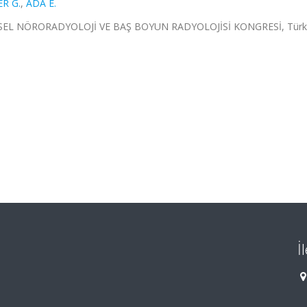
R G.
,
ADA E.
İMSEL NÖRORADYOLOJİ VE BAŞ BOYUN RADYOLOJİSİ KONGRESİ, Türki
İ