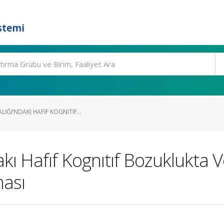
stemi
IĞI’NDAKI HAFIF KOGNITIF...
akı Hafıf Kognıtıf Bozuklukta 
ması