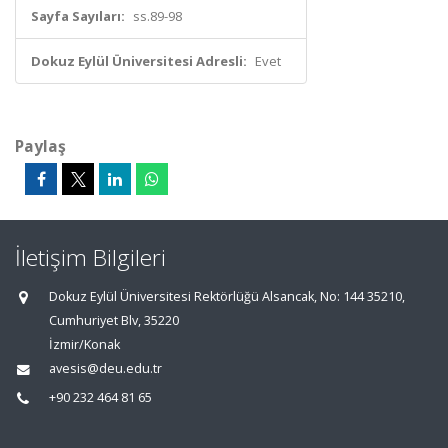
Sayfa Sayıları:
ss.89-98
Dokuz Eylül Üniversitesi Adresli:
Evet
Paylaş
İletişim Bilgileri
Dokuz Eylül Üniversitesi Rektörlüğü Alsancak, No: 144 35210,
Cumhuriyet Blv, 35220
İzmir/Konak
avesis@deu.edu.tr
+90 232 464 81 65