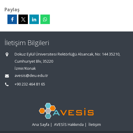
Paylaş
İletişim Bilgileri
Dokuz Eylül Üniversitesi Rektörlüğü Alsancak, No: 144 35210,
Cumhuriyet Blv, 35220
İzmir/Konak
avesis@deu.edu.tr
+90 232 464 81 65
Ana Sayfa
|
AVESİS Hakkında
|
İletişim