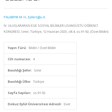
PALABIYIK M. H.
,
Ejderoğlu A.
IV. ULUSLARARASI EGE SOSYAL BİLİMLER LİSANSÜSTÜ ÖĞRENCİ
KONGRESİ, İzmir, Türkiye, 12 Haziran 2025, cilt.4, ss.91-92, (Özet Bildiri)
Yayın Türü:
Bildiri / Özet Bildiri
Cilt numarası:
4
Basıldığı Şehir:
İzmir
Basıldığı Ülke:
Türkiye
Sayfa Sayıları:
ss.91-92
Dokuz Eylül Üniversitesi Adresli:
Evet