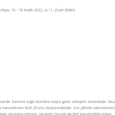
, 16 - 18 Aralık 2022, ss.11, (Özet Bildiri)
serdir. Kansere bağlı ölümlerin başta gelen sebepleri arasındadır. Sk
iğer kanserlerinin %20-30'unu oluşturmaktadır. Son yıllarda adenokarsi
ımları olmasına rağmen, skuamöz hücreli akciğer kanserindeki tedavi