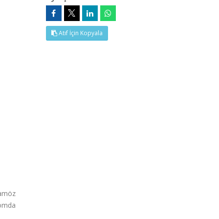
Atıf İçin Kopyala
uamöz
nomda