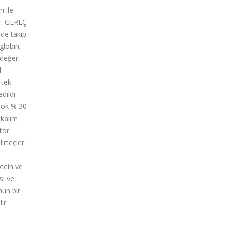
i ile
ir. GEREÇ
nde takip
globin,
 değeri
l
 tek
dildi.
 çok % 30
ğkalım
tör
irteçler
otein ve
sı ve
mun bir
ir.