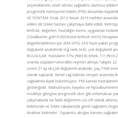
seçeneklerinin sınırlı olması sağkalımı olumsuz etkilem
prognostik nutrisyonel indeks (PNİ) durumları kaydedil
VE YÖNTEM: Ocak 2012-Nisan 2019 tarihleri arasında Do
edilen 68 SHAK hastası çalışmaya dahil edildi. Retrospe
lenfosit, değerleri, hastalığın evresi, uygulanan tedavi
(10xalbumin g/dl+0.005xtotal lenfosit mm3) hesaplandı. P
değerlendirilmesi için IBM SPSS 24.0 hazır paket progra
değişkenli analizlerde log-rank testi, çok değişkenli an
BULGULAR: Hastaların 57’si (%83.8) erkek, 11’i (%16.2
oranda sisplatin+vinoralbin rejimini almıştı.Takipte 
süresi 21 ay idi.Çok değişkenli analizde, yaş,TNM evre
olarak saptandı. Genel sağ kalımla cinsiyet arasında il
sağkalımla ilişkili bulunmuştur. PNİ kanser hastaların
göstergedir. Malnutrisyon, kaşeksi ve hipoalbuminemi d
modifiye glasgow prognostik skor gibi inflamatuar par
çalışmalarda da farklı değerlerin cut-off olarak alın
belirtecidir ve SHAK vakalarında genel sağkalımı öngör
Anahtar Kelimeler : Squamöz akciğer kanseri,sağkalım