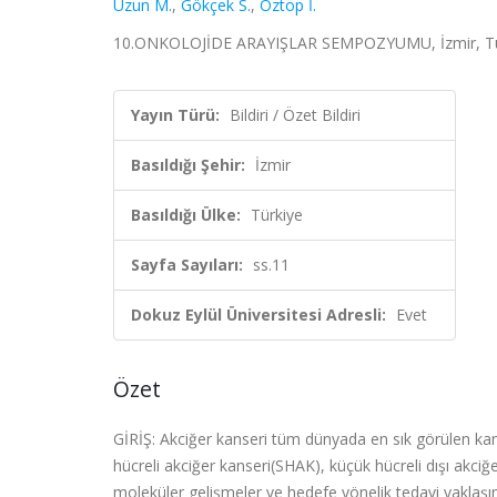
Uzun M.
,
Gökçek S.
,
Öztop İ.
10.ONKOLOJİDE ARAYIŞLAR SEMPOZYUMU, İzmir, Türkiye
Yayın Türü:
Bildiri / Özet Bildiri
Basıldığı Şehir:
İzmir
Basıldığı Ülke:
Türkiye
Sayfa Sayıları:
ss.11
Dokuz Eylül Üniversitesi Adresli:
Evet
Özet
GİRİŞ: Akciğer kanseri tüm dünyada en sık görülen kan
hücreli akciğer kanseri(SHAK), küçük hücreli dışı akc
moleküler gelişmeler ve hedefe yönelik tedavi yaklaş