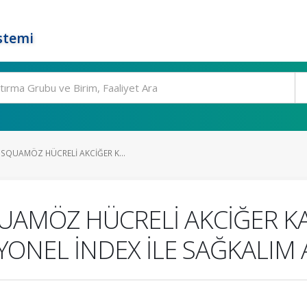
stemi
SQUAMÖZ HÜCRELİ AKCİĞER K...
UAMÖZ HÜCRELİ AKCİĞER K
NEL İNDEX İLE SAĞKALIM AR