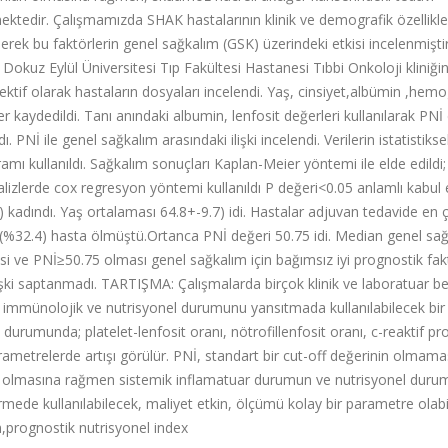
ektedir. Çalışmamızda SHAK hastalarının klinik ve demografik özellikler
erek bu faktörlerin genel sağkalım (GSK) üzerindeki etkisi incelenmişt
kuz Eylül Üniversitesi Tıp Fakültesi Hastanesi Tıbbi Onkoloji kliniği
ktif olarak hastaların dosyaları incelendi. Yaş, cinsiyet,albümin ,hemo
ler kaydedildi. Tanı anındaki albumin, lenfosit değerleri kullanılarak PNİ
Nİ ile genel sağkalım arasındaki ilişki incelendi. Verilerin istatistikse
mı kullanıldı. Sağkalım sonuçları Kaplan-Meier yöntemi ile elde edildi;
alizlerde cox regresyon yöntemi kullanıldı P değeri<0.05 anlamlı kabul e
) kadındı. Yaş ortalaması 64.8+-9.7) idi. Hastalar adjuvan tedavide en
22 (%32.4) hasta ölmüştü.Ortanca PNİ değeri 50.75 idi. Median genel sa
si ve PNİ≥50.75 olması genel sağkalım için bağımsız iyi prognostik fak
işki saptanmadı. TARTIŞMA: Çalışmalarda birçok klinik ve laboratuar bel
ın immünolojik ve nutrisyonel durumunu yansıtmada kullanılabilecek bir
urumunda; platelet-lenfosit oranı, nötrofillenfosit oranı, c-reaktif pr
ametrelerde artışı görülür. PNİ, standart bir cut-off değerinin olmama
mış olmasına rağmen sistemik inflamatuar durumun ve nutrisyonel duru
mede kullanılabilecek, maliyet etkin, ölçümü kolay bir parametre olabil
,prognostik nutrisyonel index