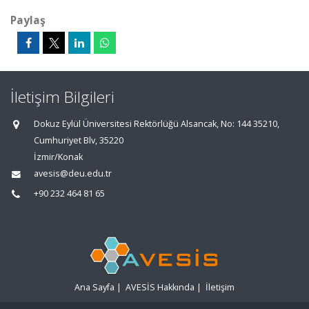
Paylaş
İletişim Bilgileri
Dokuz Eylül Üniversitesi Rektörlüğü Alsancak, No: 144 35210,
Cumhuriyet Blv, 35220
İzmir/Konak
avesis@deu.edu.tr
+90 232 464 81 65
Ana Sayfa
|
AVESİS Hakkında
|
İletişim