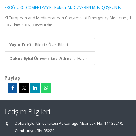
EROĞLU O.
,
CÖMERTPAY E.
,
Köksal M.
,
ÖZVEREN M. F.
,
ÇOŞKUN F.
XI European and Mediterranean Congress of Emergency Medicine., 1
- 05 Ekim 2016, (Özet Bildiri)
Yayın Türü:
Bildiri / Özet Bildiri
Dokuz Eylül Üniversitesi Adresli:
Hayır
Paylaş
İletişim Bilgileri
Dokuz Eylül Üniversitesi Rektörlüğü Alsancak, No: 144 35210,
Cumhuriyet Blv, 35220