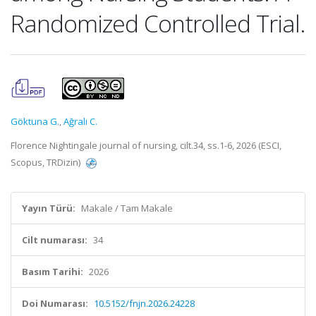
Randomized Controlled Trial.
Göktuna G.
,
Ağralı C.
Florence Nightingale journal of nursing, cilt.34, ss.1-6, 2026 (ESCI,
Scopus, TRDizin)
Yayın Türü:
Makale / Tam Makale
Cilt numarası:
34
Basım Tarihi:
2026
Doi Numarası:
10.5152/fnjn.2026.24228