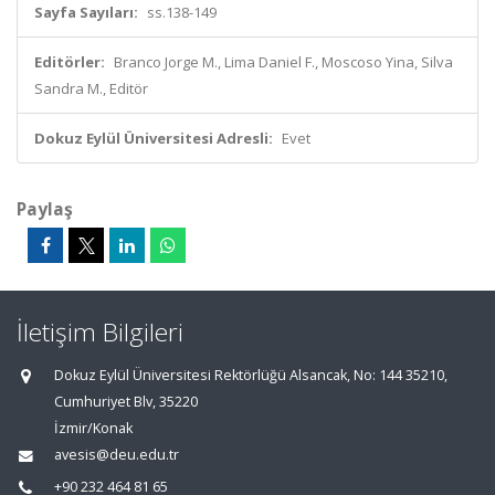
Sayfa Sayıları:
ss.138-149
Editörler:
Branco Jorge M., Lima Daniel F., Moscoso Yina, Silva
Sandra M., Editör
Dokuz Eylül Üniversitesi Adresli:
Evet
Paylaş
İletişim Bilgileri
Dokuz Eylül Üniversitesi Rektörlüğü Alsancak, No: 144 35210,
Cumhuriyet Blv, 35220
İzmir/Konak
avesis@deu.edu.tr
+90 232 464 81 65