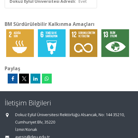
Dokuz Eylül Üniversitesi Adresli:
Evet
BM Sürdürülebilir Kalkınma Amaçları
Paylaş
İletişim Bilgileri
Dokuz Eylül Üniversitesi Rektörlüğü Alsancak, No: 144 35210,
Cumhuriyet Blv, 35220
İzmir/Konak
avesis@deu.edu.tr