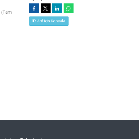
, (Tam
Atıf İçin Kopyala