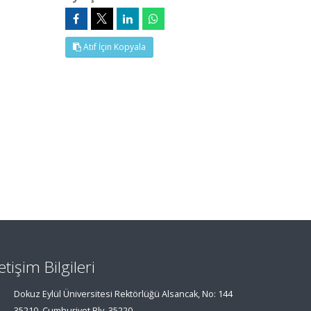
Atıf İçin Kopyala
letişim Bilgileri
Dokuz Eylül Üniversitesi Rektörlüğü Alsancak, No: 144
35210, Cumhuriyet Blv, 35220