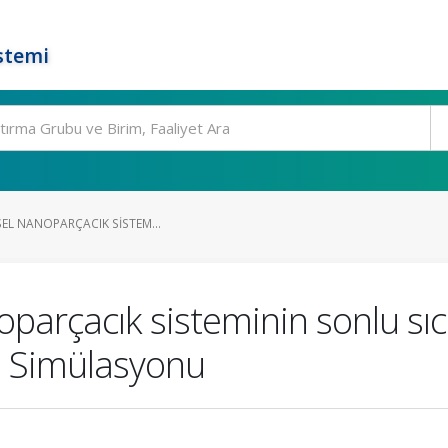
stemi
ESEL NANOPARÇACIK SISTEM...
oparçacık sisteminin sonlu sıca
lo Simülasyonu