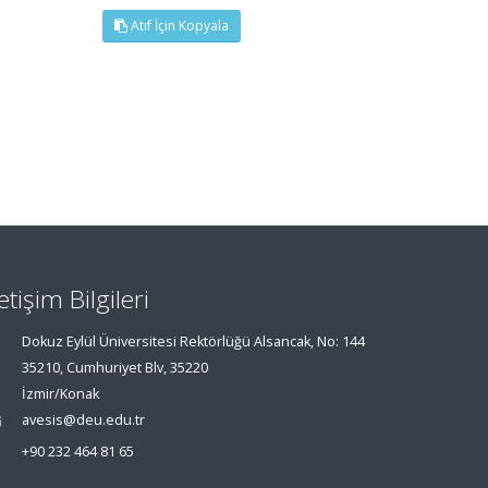
Atıf İçin Kopyala
letişim Bilgileri
Dokuz Eylül Üniversitesi Rektörlüğü Alsancak, No: 144
35210, Cumhuriyet Blv, 35220
İzmir/Konak
avesis@deu.edu.tr
+90 232 464 81 65