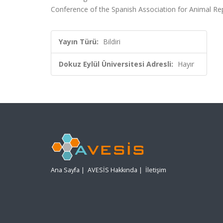
Conference of the Spanish Association for Animal Re
Yayın Türü:
Bildiri
Dokuz Eylül Üniversitesi Adresli:
Hayır
Ana Sayfa
|
AVESİS Hakkında
|
İletişim