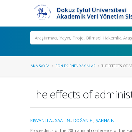
Dokuz Eylül Üniversitesi
Akademik Veri Yönetim Si
Ara
ANA SAYFA
SON EKLENEN YAYINLAR
THE EFFECTS OF A
The effects of adminis
RIŞVANLI A.
,
SAAT N.
,
DOĞAN H.
,
ŞAHNA E.
Proceedings of the 20th annual conference of the E