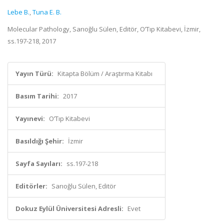
Lebe B.
,
Tuna E. B.
Molecular Pathology, Sarıoğlu Sülen, Editör, O’Tıp Kitabevi, İzmir,
ss.197-218, 2017
Yayın Türü:
Kitapta Bölüm / Araştırma Kitabı
Basım Tarihi:
2017
Yayınevi:
O’Tıp Kitabevi
Basıldığı Şehir:
İzmir
Sayfa Sayıları:
ss.197-218
Editörler:
Sarıoğlu Sülen, Editör
Dokuz Eylül Üniversitesi Adresli:
Evet