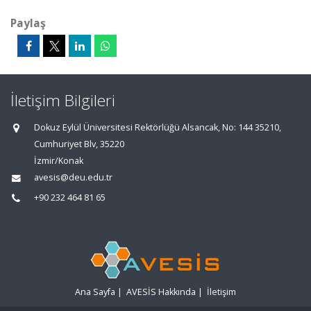
Paylaş
İletişim Bilgileri
Dokuz Eylül Üniversitesi Rektörlüğü Alsancak, No: 144 35210,
Cumhuriyet Blv, 35220
İzmir/Konak
avesis@deu.edu.tr
+90 232 464 81 65
Ana Sayfa
|
AVESİS Hakkında
|
İletişim