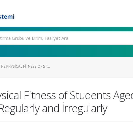
stemi
E PHYSICAL FITNESS OF ST...
sical Fitness of Students Ag
Regularly and İrregularly