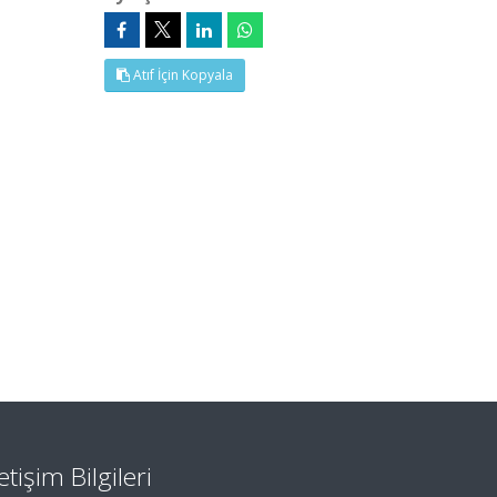
Atıf İçin Kopyala
letişim Bilgileri