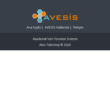
Ana Sayfa
|
AVESİS Hakkında
|
İletişim
Akademik Veri Yönetim Sistemi
Abis Teknoloji
© 2026