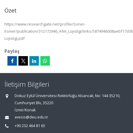
Özet
https://www.researchgate.net/profile/Soner-
Esmer/publication/312172946_Afet_Lojistigi/links/5874946d08aebf17d3
Lojistigi.pdf
Paylaş
İletişim Bilgileri
Dokuz Eylül Üniversitesi Rektörlüğü Alsancak, No: 144 35210,
Cumhuriyet Blv, 35220
İzmir/Konak
avesis@deu.edu.tr
+90 232 464 81 65