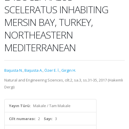
SCELERATUS INHABITING
MERSIN BAY, TURKEY,
NORTHEASTERN
MEDITERRANEAN
Başusta N.
,
Başusta A.
,
Özer E. İ.
,
Girgin H.
Natural and Engineering Sciences, cilt.2, sa.3, ss.31-35, 2017 (Hakemli
Dergi)
Yayın Türü:
Makale / Tam Makale
Cilt numarası:
2
Sayı:
3