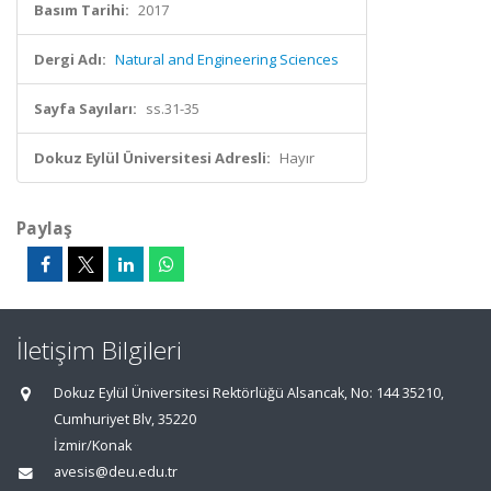
Basım Tarihi:
2017
Dergi Adı:
Natural and Engineering Sciences
Sayfa Sayıları:
ss.31-35
Dokuz Eylül Üniversitesi Adresli:
Hayır
Paylaş
İletişim Bilgileri
Dokuz Eylül Üniversitesi Rektörlüğü Alsancak, No: 144 35210,
Cumhuriyet Blv, 35220
İzmir/Konak
avesis@deu.edu.tr