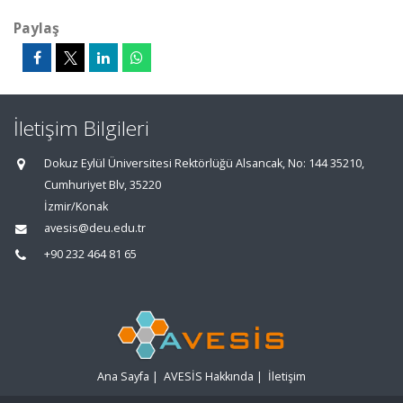
Paylaş
İletişim Bilgileri
Dokuz Eylül Üniversitesi Rektörlüğü Alsancak, No: 144 35210,
Cumhuriyet Blv, 35220
İzmir/Konak
avesis@deu.edu.tr
+90 232 464 81 65
Ana Sayfa
|
AVESİS Hakkında
|
İletişim