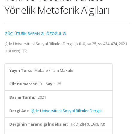
Yönelik Metaforik Algıları
GÜÇLÜTÜRK BARAN G.
,
ÖZOĞUL G.
Iğdır Üniversitesi Sosyal Bilimler Dergisi, cilt.0, sa.25, ss.434-474, 2021
(TRDizin)
Yayın Türü:
Makale / Tam Makale
Cilt numarası:
0
Sayı:
25
Basım Tarihi:
2021
Dergi Adı:
Iğdır Üniversitesi Sosyal Bilimler Dergisi
Derginin Tarandığı İndeksler:
TR DİZİN (ULAKBİM)