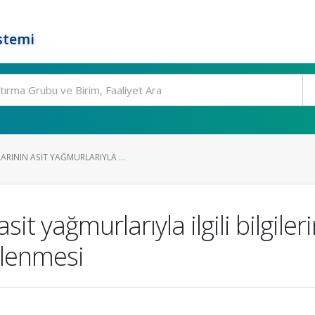
stemi
RININ ASIT YAĞMURLARIYLA ...
it yağmurlarıyla ilgili bilgile
elenmesi