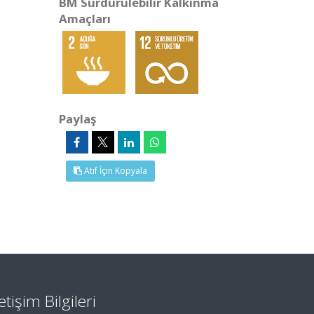
BM Sürdürülebilir Kalkınma
Amaçları
Paylaş
Atıf İçin Kopyala
letişim Bilgileri