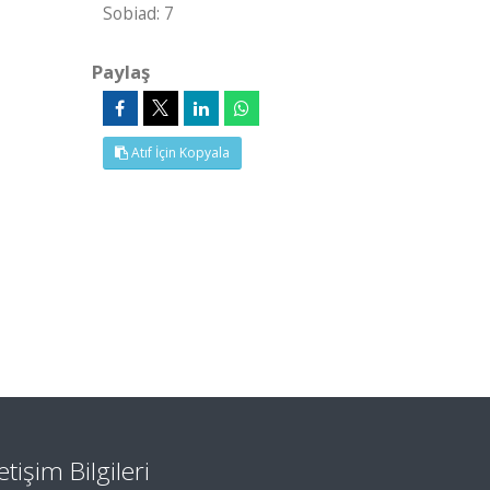
Sobiad: 7
Paylaş
Atıf İçin Kopyala
letişim Bilgileri