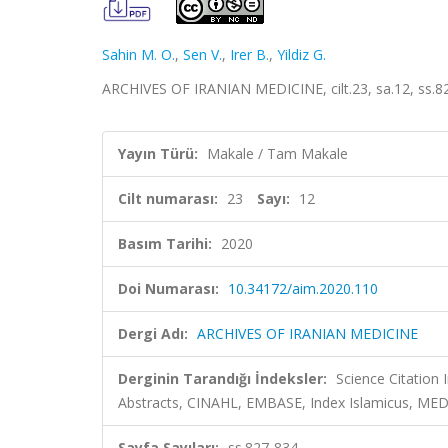
Sahin M. O.
,
Sen V.
,
Irer B.
,
Yildiz G.
ARCHIVES OF IRANIAN MEDICINE, cilt.23, sa.12, ss.8
Yayın Türü:
Makale / Tam Makale
Cilt numarası:
23
Sayı:
12
Basım Tarihi:
2020
Doi Numarası:
10.34172/aim.2020.110
Dergi Adı:
ARCHIVES OF IRANIAN MEDICINE
Derginin Tarandığı İndeksler:
Science Citation
Abstracts, CINAHL, EMBASE, Index Islamicus, MED
Sayfa Sayıları:
ss.827-834