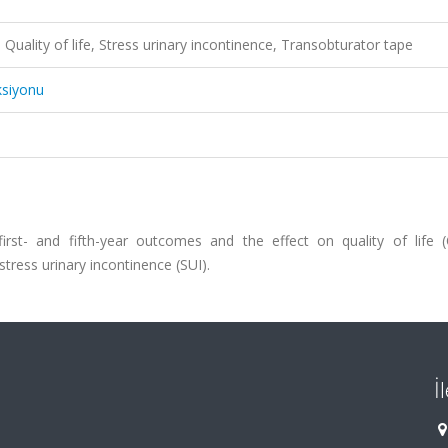
Quality of life, Stress urinary incontinence, Transobturator tape
ksiyonu
rst- and fifth-year outcomes and the effect on quality of life 
tress urinary incontinence (SUI).
İ