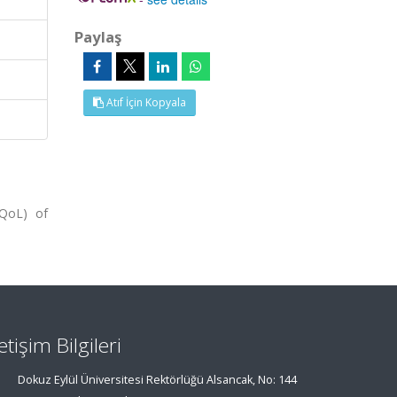
Paylaş
Atıf İçin Kopyala
(QoL) of
letişim Bilgileri
Dokuz Eylül Üniversitesi Rektörlüğü Alsancak, No: 144