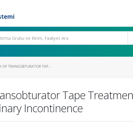
stemi
CY OF TRANSOBTURATOR TAP...
Transobturator Tape Treatment 
nary Incontinence