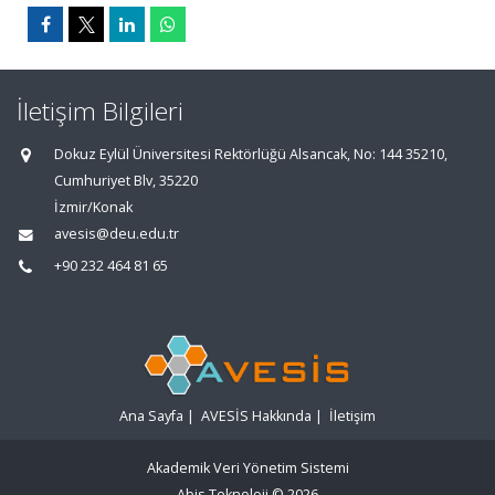
İletişim Bilgileri
Dokuz Eylül Üniversitesi Rektörlüğü Alsancak, No: 144 35210,
Cumhuriyet Blv, 35220
İzmir/Konak
avesis@deu.edu.tr
+90 232 464 81 65
Ana Sayfa
|
AVESİS Hakkında
|
İletişim
Akademik Veri Yönetim Sistemi
Abis Teknoloji
© 2026