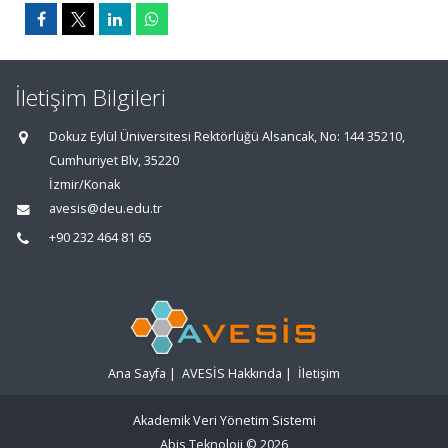
İletişim Bilgileri
Dokuz Eylül Üniversitesi Rektörlüğü Alsancak, No: 144 35210,
Cumhuriyet Blv, 35220
İzmir/Konak
avesis@deu.edu.tr
+90 232 464 81 65
Ana Sayfa
|
AVESİS Hakkında
|
İletişim
Akademik Veri Yönetim Sistemi
Abis Teknoloji
© 2026