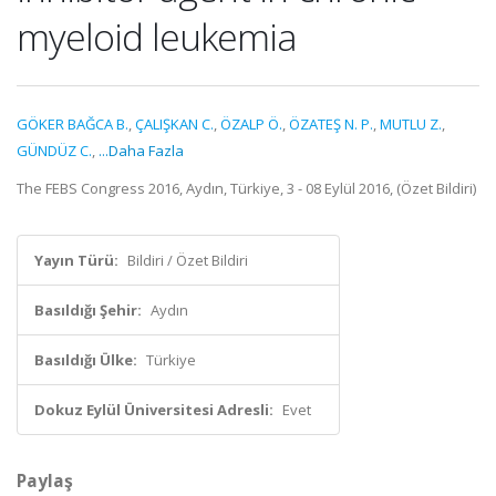
myeloid leukemia
GÖKER BAĞCA B.
,
ÇALIŞKAN C.
,
ÖZALP Ö.
,
ÖZATEŞ N. P.
,
MUTLU Z.
,
GÜNDÜZ C.
,
...Daha Fazla
The FEBS Congress 2016, Aydın, Türkiye, 3 - 08 Eylül 2016, (Özet Bildiri)
Yayın Türü:
Bildiri / Özet Bildiri
Basıldığı Şehir:
Aydın
Basıldığı Ülke:
Türkiye
Dokuz Eylül Üniversitesi Adresli:
Evet
Paylaş