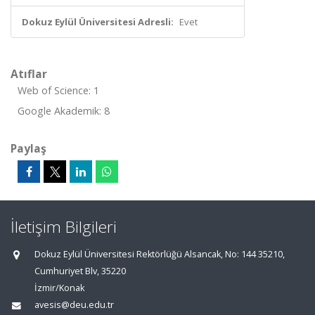
Dokuz Eylül Üniversitesi Adresli:
Evet
Atıflar
Web of Science: 1
Google Akademik: 8
Paylaş
İletişim Bilgileri
Dokuz Eylül Üniversitesi Rektörlüğü Alsancak, No: 144 35210,
Cumhuriyet Blv, 35220
İzmir/Konak
avesis@deu.edu.tr