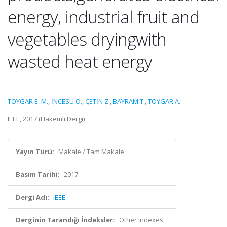
energy, industrial fruit and
vegetables dryingwith
wasted heat energy
TOYGAR E. M.
,
İNCESU Ö.
,
ÇETİN Z.
,
BAYRAM T.
,
TOYGAR A.
IEEE, 2017 (Hakemli Dergi)
Yayın Türü:
Makale / Tam Makale
Basım Tarihi:
2017
Dergi Adı:
IEEE
Derginin Tarandığı İndeksler:
Other Indexes