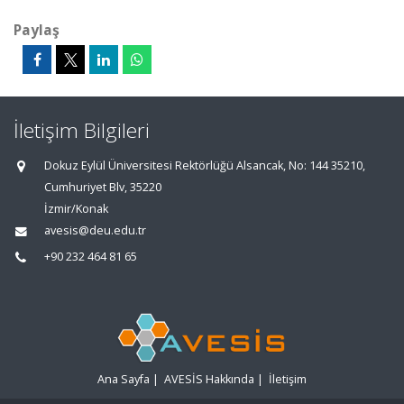
Paylaş
İletişim Bilgileri
Dokuz Eylül Üniversitesi Rektörlüğü Alsancak, No: 144 35210,
Cumhuriyet Blv, 35220
İzmir/Konak
avesis@deu.edu.tr
+90 232 464 81 65
Ana Sayfa
|
AVESİS Hakkında
|
İletişim