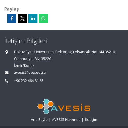
Paylaş
İletişim Bilgileri
Dokuz Eylül Üniversitesi Rektörlüğü Alsancak, No: 144 35210,
Cumhuriyet Blv, 35220
İzmir/Konak
avesis@deu.edu.tr
+90 232 464 81 65
Ana Sayfa
|
AVESİS Hakkında
|
İletişim