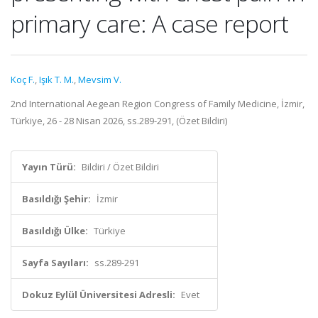
primary care: A case report
Koç F.
,
Işık T. M.
,
Mevsim V.
2nd International Aegean Region Congress of Family Medicine, İzmir,
Türkiye, 26 - 28 Nisan 2026, ss.289-291, (Özet Bildiri)
Yayın Türü:
Bildiri / Özet Bildiri
Basıldığı Şehir:
İzmir
Basıldığı Ülke:
Türkiye
Sayfa Sayıları:
ss.289-291
Dokuz Eylül Üniversitesi Adresli:
Evet