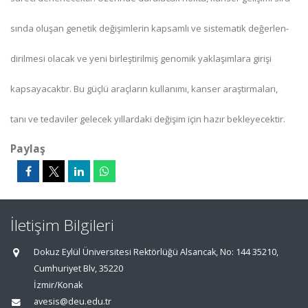
sında oluşan genetik değişimlerin kapsamlı ve sistematik değerlen-
dirilmesi olacak ve yeni birleştirilmiş genomik yaklaşımlara girişi
kapsayacaktır. Bu güçlü araçların kullanımı, kanser araştırmaları,
tanı ve tedaviler gelecek yıllardaki değişim için hazır bekleyecektir.
Paylaş
İletişim Bilgileri
Dokuz Eylül Üniversitesi Rektörlüğü Alsancak, No: 144 35210,
Cumhuriyet Blv, 35220
İzmir/Konak
avesis@deu.edu.tr