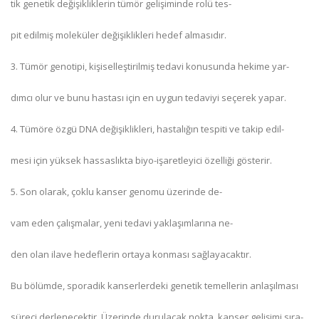
tik genetik değişikliklerin tümör gelişiminde rolü tes-
pit edilmiş moleküler değişiklikleri hedef almasıdır.
3. Tümör genotipi, kişiselleştirilmiş tedavi konusunda hekime yar-
dımcı olur ve bunu hastası için en uygun tedaviyi seçerek yapar.
4. Tümöre özgü DNA değişiklikleri, hastalığın tespiti ve takip edil-
mesi için yüksek hassaslıkta biyo-işaretleyici özelliği gösterir.
5. Son olarak, çoklu kanser genomu üzerinde de-
vam eden çalışmalar, yeni tedavi yaklaşımlarına ne-
den olan ilave hedeflerin ortaya konması sağlayacaktır.
Bu bölümde, sporadik kanserlerdeki genetik temellerin anlaşılması
süreci derlenecektir. Üzerinde durulacak nokta, kanser gelişimi sıra-