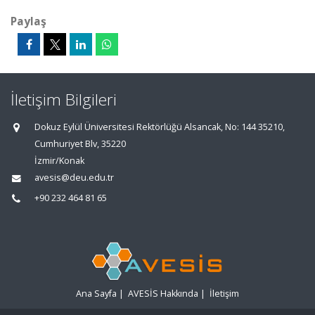
Paylaş
İletişim Bilgileri
Dokuz Eylül Üniversitesi Rektörlüğü Alsancak, No: 144 35210,
Cumhuriyet Blv, 35220
İzmir/Konak
avesis@deu.edu.tr
+90 232 464 81 65
Ana Sayfa
|
AVESİS Hakkında
|
İletişim