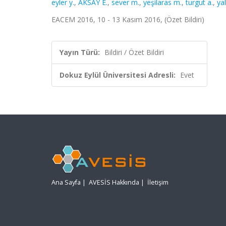
eyler y.
,
AKSAY E.
,
sever m.
,
yeşilaras m.
,
turgut a.
,
yal
EACEM 2016, 10 - 13 Kasım 2016, (Özet Bildiri)
Yayın Türü:
Bildiri / Özet Bildiri
Dokuz Eylül Üniversitesi Adresli:
Evet
Ana Sayfa
|
AVESİS Hakkında
|
İletişim