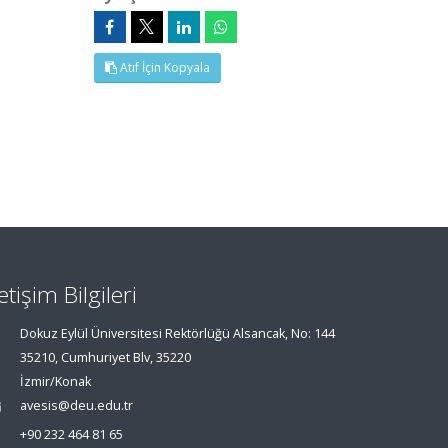
Atıf İçin Kopyala
letişim Bilgileri
Dokuz Eylül Üniversitesi Rektörlüğü Alsancak, No: 144
35210, Cumhuriyet Blv, 35220
İzmir/Konak
avesis@deu.edu.tr
+90 232 464 81 65