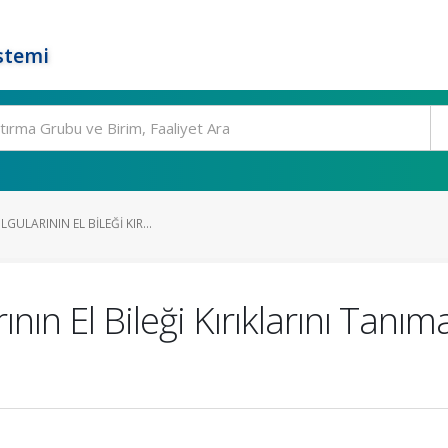
stemi
GULARININ EL BILEĞI KIR...
ın El Bileği Kırıklarını Tanıma