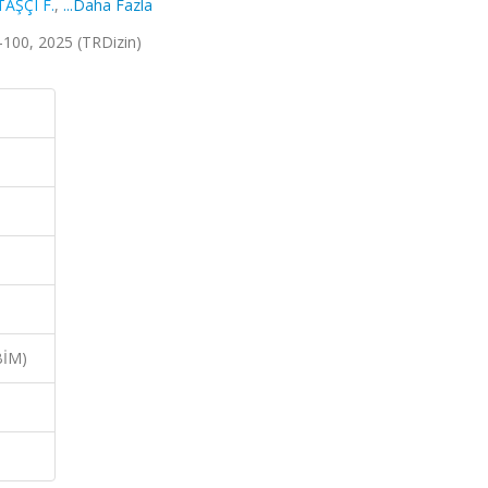
TAŞÇI F.
,
...Daha Fazla
93-100, 2025 (TRDizin)
BİM)