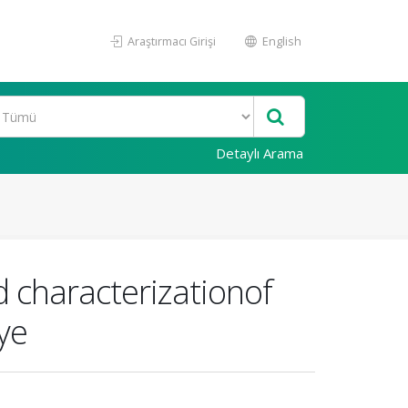
Araştırmacı Girişi
English
Detaylı Arama
d characterizationof
iye