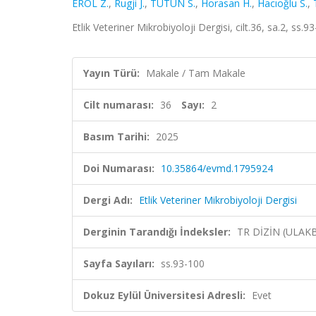
EROL Z.
,
Rugji J.
,
TUTUN S.
,
Horasan H.
,
Hacıoğlu S.
,
Etlik Veteriner Mikrobiyoloji Dergisi, cilt.36, sa.2, ss.
Yayın Türü:
Makale / Tam Makale
Cilt numarası:
36
Sayı:
2
Basım Tarihi:
2025
Doi Numarası:
10.35864/evmd.1795924
Dergi Adı:
Etlik Veteriner Mikrobiyoloji Dergisi
Derginin Tarandığı İndeksler:
TR DİZİN (ULAK
Sayfa Sayıları:
ss.93-100
Dokuz Eylül Üniversitesi Adresli:
Evet