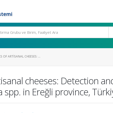
stemi
S OF ARTISANAL CHEESES: ...
rtisanal cheeses: Detection an
 spp. in Ereğli province, Türk