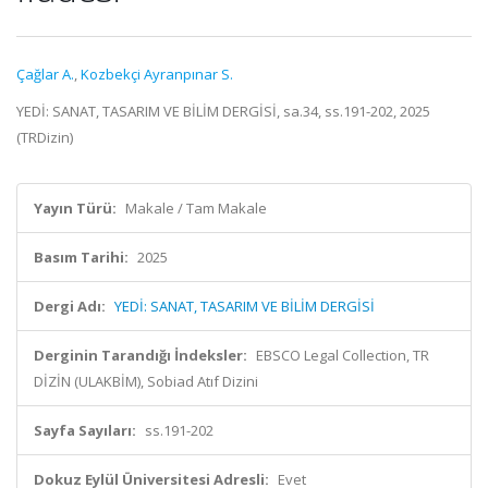
Çağlar A.
,
Kozbekçi Ayranpınar S.
YEDİ: SANAT, TASARIM VE BİLİM DERGİSİ, sa.34, ss.191-202, 2025
(TRDizin)
Yayın Türü:
Makale / Tam Makale
Basım Tarihi:
2025
Dergi Adı:
YEDİ: SANAT, TASARIM VE BİLİM DERGİSİ
Derginin Tarandığı İndeksler:
EBSCO Legal Collection, TR
DİZİN (ULAKBİM), Sobiad Atıf Dizini
Sayfa Sayıları:
ss.191-202
Dokuz Eylül Üniversitesi Adresli:
Evet