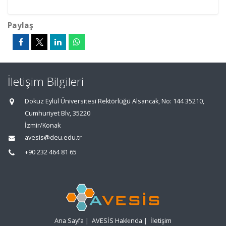
Paylaş
İletişim Bilgileri
Dokuz Eylül Üniversitesi Rektörlüğü Alsancak, No: 144 35210,
Cumhuriyet Blv, 35220
İzmir/Konak
avesis@deu.edu.tr
+90 232 464 81 65
Ana Sayfa
|
AVESİS Hakkında
|
İletişim