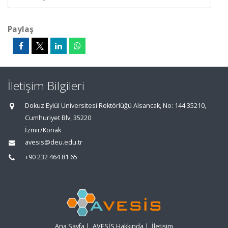
Paylaş
İletişim Bilgileri
Dokuz Eylül Üniversitesi Rektörlüğü Alsancak, No: 144 35210,
Cumhuriyet Blv, 35220
İzmir/Konak
avesis@deu.edu.tr
+90 232 464 81 65
Ana Sayfa
|
AVESİS Hakkında
|
İletişim