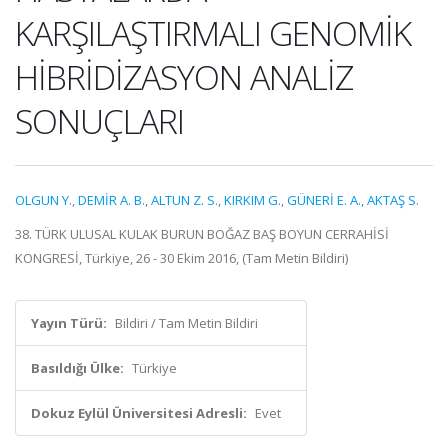
KARŞILAŞTIRMALI GENOMİK
HİBRİDİZASYON ANALİZ
SONUÇLARI
OLGUN Y.
,
DEMİR A. B.
,
ALTUN Z. S.
,
KIRKIM G.
,
GÜNERİ E. A.
,
AKTAŞ S.
38. TÜRK ULUSAL KULAK BURUN BOĞAZ BAŞ BOYUN CERRAHİSİ
KONGRESİ, Türkiye, 26 - 30 Ekim 2016, (Tam Metin Bildiri)
Yayın Türü:
Bildiri / Tam Metin Bildiri
Basıldığı Ülke:
Türkiye
Dokuz Eylül Üniversitesi Adresli:
Evet