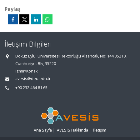
Paylaş
İletişim Bilgileri
Dokuz Eylül Üniversitesi Rektörlüğü Alsancak, No: 144 35210,
Cumhuriyet Blv, 35220
İzmir/Konak
avesis@deu.edu.tr
+90 232 464 81 65
Ana Sayfa
|
AVESİS Hakkında
|
İletişim