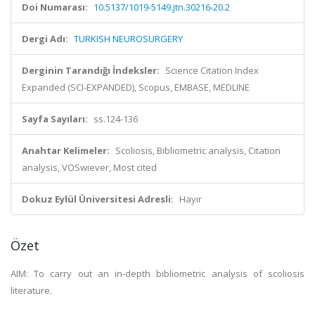
Doi Numarası:
10.5137/1019-5149.jtn.30216-20.2
Dergi Adı:
TURKISH NEUROSURGERY
Derginin Tarandığı İndeksler:
Science Citation Index
Expanded (SCI-EXPANDED), Scopus, EMBASE, MEDLINE
Sayfa Sayıları:
ss.124-136
Anahtar Kelimeler:
Scoliosis, Bibliometric analysis, Citation
analysis, VOSwiever, Most cited
Dokuz Eylül Üniversitesi Adresli:
Hayır
Özet
AIM: To carry out an in-depth bibliometric analysis of scoliosis
literature.