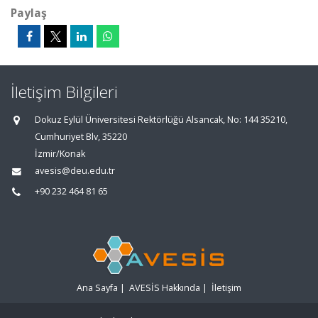
Paylaş
İletişim Bilgileri
Dokuz Eylül Üniversitesi Rektörlüğü Alsancak, No: 144 35210,
Cumhuriyet Blv, 35220
İzmir/Konak
avesis@deu.edu.tr
+90 232 464 81 65
Ana Sayfa
|
AVESİS Hakkında
|
İletişim