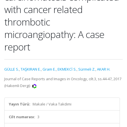
with cancer related
thrombotic
microangiopathy: A case
report
GÜLLE S.
,
TAŞKIRAN E.
,
Gram E.
,
EKMEKCİ S.
,
Sürmeli Z.
,
AKAR H.
Journal of Case Reports and Images in Oncology, cilt.3, ss.44-47, 2017
(Hakemli Dergi)
Yayın Türü:
Makale / Vaka Takdimi
Cilt numarası:
3