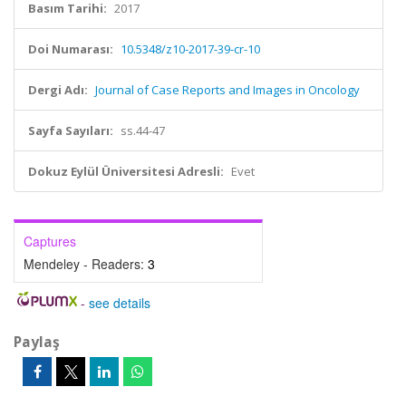
Basım Tarihi:
2017
Doi Numarası:
10.5348/z10-2017-39-cr-10
Dergi Adı:
Journal of Case Reports and Images in Oncology
Sayfa Sayıları:
ss.44-47
Dokuz Eylül Üniversitesi Adresli:
Evet
Captures
Mendeley - Readers:
3
-
see details
Paylaş