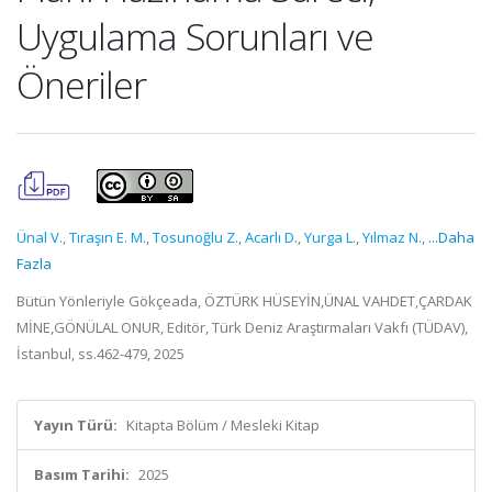
Uygulama Sorunları ve
Öneriler
Ünal V.
,
Tıraşın E. M.
,
Tosunoğlu Z.
,
Acarlı D.
,
Yurga L.
,
Yılmaz N.
,
...Daha
Fazla
Bütün Yönleriyle Gökçeada, ÖZTÜRK HÜSEYİN,ÜNAL VAHDET,ÇARDAK
MİNE,GÖNÜLAL ONUR, Editör, Türk Deniz Araştırmaları Vakfı (TÜDAV),
İstanbul, ss.462-479, 2025
Yayın Türü:
Kitapta Bölüm / Mesleki Kitap
Basım Tarihi:
2025