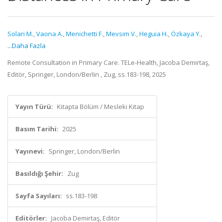
Solari M.
,
Vaona A.
,
Menichetti F.
,
Mevsim V.
,
Heguia H.
,
Özkaya Y.
,
...Daha Fazla
Remote Consultation in Primary Care. TELe-Health, Jacoba Demirtaş,
Editör, Springer, London/Berlin , Zug, ss.183-198, 2025
Yayın Türü:
Kitapta Bölüm / Mesleki Kitap
Basım Tarihi:
2025
Yayınevi:
Springer, London/Berlin
Basıldığı Şehir:
Zug
Sayfa Sayıları:
ss.183-198
Editörler:
Jacoba Demirtaş, Editör