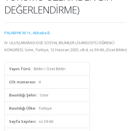
DEĞERLENDİRME)
PALABIYIK M. H.
,
Akbaba B.
IV. ULUSLARARASI EGE SOSYAL BİLİMLER LİSANSÜSTÜ ÖĞRENCİ
KONGRESİ, İzmir, Türkiye, 12 Haziran 2025, cilt.4, ss.59-60, (Özet Bildiri)
Yayın Türü:
Bildiri / Özet Bildiri
Cilt numarası:
4
Basıldığı Şehir:
İzmir
Basıldığı Ülke:
Türkiye
Sayfa Sayıları:
ss.59-60