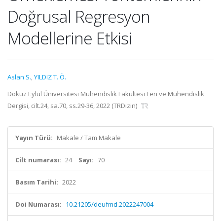
Doğrusal Regresyon
Modellerine Etkisi
Aslan S.
,
YILDIZ T. Ö.
Dokuz Eylül Üniversitesi Mühendislik Fakültesi Fen ve Mühendislik
Dergisi, cilt.24, sa.70, ss.29-36, 2022 (TRDizin)
Yayın Türü:
Makale / Tam Makale
Cilt numarası:
24
Sayı:
70
Basım Tarihi:
2022
Doi Numarası:
10.21205/deufmd.2022247004