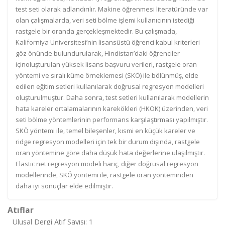
test seti olarak adlandırılır. Makine öğrenmesi literatüründe var
olan çalışmalarda, veri seti bölme işlemi kullanıcının istediği
rastgele bir oranda gerçekleşmektedir. Bu çalışmada,
Kaliforniya Üniversitesi’nin lisansüstü öğrenci kabul kriterleri
göz önünde bulundurularak, Hindistan’daki öğrenciler
içinoluşturulan yüksek lisans başvuru verileri, rastgele oran
yöntemi ve sıralı küme örneklemesi (SKÖ) ile bölünmüş, elde
edilen eğitim setleri kullanılarak doğrusal regresyon modelleri
oluşturulmuştur. Daha sonra, test setleri kullanılarak modellerin
hata kareler ortalamalarının karekökleri (HKOK) üzerinden, veri
seti bölme yöntemlerinin performans karşılaştırması yapılmıştır.
SKÖ yöntemi ile, temel bileşenler, kısmi en küçük kareler ve
ridge regresyon modelleri için tek bir durum dışında, rastgele
oran yöntemine göre daha düşük hata değerlerine ulaşılmıştır.
Elastic net regresyon modeli hariç, diğer doğrusal regresyon
modellerinde, SKÖ yöntemi ile, rastgele oran yönteminden
daha iyi sonuçlar elde edilmiştir.
Atıflar
Ulusal Dergi Atıf Sayısı: 1