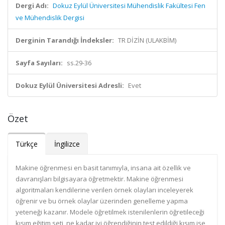
Dergi Adı:
Dokuz Eylül Üniversitesi Mühendislik Fakültesi Fen
ve Mühendislik Dergisi
Derginin Tarandığı İndeksler:
TR DİZİN (ULAKBİM)
Sayfa Sayıları:
ss.29-36
Dokuz Eylül Üniversitesi Adresli:
Evet
Özet
Türkçe
İngilizce
Makine öğrenmesi en basit tanımıyla, insana ait özellik ve
davranışları bilgisayara öğretmektir. Makine öğrenmesi
algoritmaları kendilerine verilen örnek olayları inceleyerek
öğrenir ve bu örnek olaylar üzerinden genelleme yapma
yeteneği kazanır. Modele öğretilmek istenilenlerin öğretileceği
kısım eğitim seti, ne kadar iyi öğrendiğinin test edildiği kısım ise