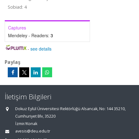
Sobiad: 4
Captures
Mendeley - Readers:
3
-
see details
Paylaş
İletişim Bilgileri
Dokuz Eylül Üniversitesi Rektörlüğü Alsancak, No: 144 35210,
Cumhuriyet Blv, 35220
İzmir/Konak
avesis@deu.edu.tr